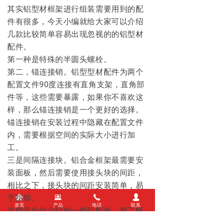
其实铝型材框架进行组装需要用到的配
件有很多，今天小编就给大家可以介绍
几款比较简单容易出现忽视的的铝型材
配件。
第一种是特殊的半圆头螺栓。
第二，锚连接销。铝型型材配件为两个
配置文件90度连接有直角支架，直角部
件等，这些需要暴露，如果你不喜欢这
样，那么锚连接销是一个更好的选择。
锚连接销在安装过程中隐藏在配置文件
内，需要根据空间的实际大小进行加
工。
三是间隔连接块。铝合金框架最需要安
装面板，然后需要使用接头块的间距，
相比之下，接头块的间距安装简单，易
于拆卸。
낀
뀵
끅
넙
首页
产品
电话
联系
这些是给你介绍的一些铝配件。想了解