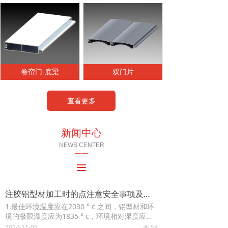
卷帘门-底梁
双门片
查看更多
新闻中心
NEWS CENTER
——
끀
注胶铝型材加工时的点注意安全事项及注胶设备可以使用
1.最佳环境温度应在2030 ° c 之间，铝型材和环
境的极限温度应为1835 ° c，环境相对湿度应为8
5% 。幕墙铝材采用优质高强度铝合金板材
2024-11-05
54
넶