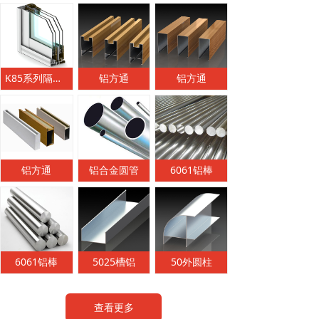
K85系列隔热节能推拉窗
铝方通
铝方通
铝方通
铝合金圆管
6061铝棒
6061铝棒
5025槽铝
50外圆柱
查看更多