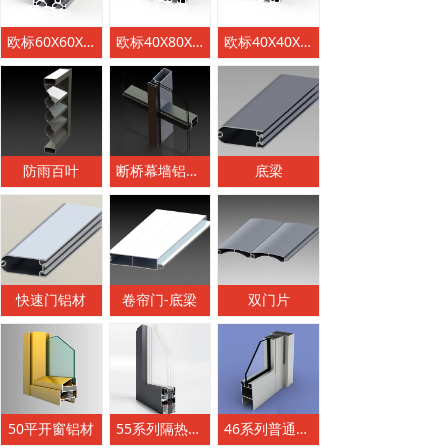
欧标60X60X2'2 AX-YS-145
欧标40X80X2'0AX-OB-4080L
欧标40X40X2'0 AX-YS-103
防雨百叶
断桥幕墙铝材系列
底梁
快速门铝材
卷帘门-底梁
双门片
50平开窗铝材
55系列隔热节能外平开窗
46系列普通地弹门