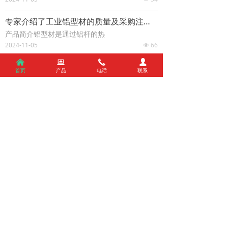
专家介绍了工业铝型材的质量及采购注意事项
产品简介铝型材是通过铝杆的热
2024-11-05
66
넶
낀
뀵
끅
넙
组装铝型材框架会用到自己哪些相关配件
首页
产品
电话
联系
当我们组装铝制框架时，我们绝对需要使用各种
各样的配件。百叶铝材一种家庭新房软装装饰
物，新建的楼房，装修基本上都会使用。因为百
2024-11-05
35
넶
叶
查看更多
关于我们
ABOUT US
——