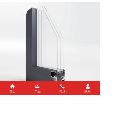
낀
뀵
끅
넙
首页
产品
电话
联系
前一个：
50平开窗铝材
ꄴ
后一个：
46系列普通地弹门
ꄲ