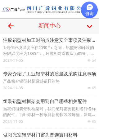
끀
녔
新闻中心
낔
注胶铝型材加工时的点注意安全事项及注胶设备可以使用
1.最佳环境温度应在2030 ° c 之间，铝型材和环境的
极限温度应为1835 ° c，环境相对湿度应为85% 。幕
墙铝材采用优质高强度铝合金板材
2024-11-05
54
넶
专家介绍了工业铝型材的质量及采购注意事项
产品简介铝型材是通过铝杆的热
2024-11-05
65
넶
组装铝型材框架会用到自己哪些相关配件
当我们组装铝制框架时，我们绝对需要使用各种各样
的配件。百叶铝材一种家庭新房软装装饰物，新建的
楼房，装修基本上都会使用。因为百叶
2024-11-05
35
넶
做阳光室铝型材门窗为首选窗用材料