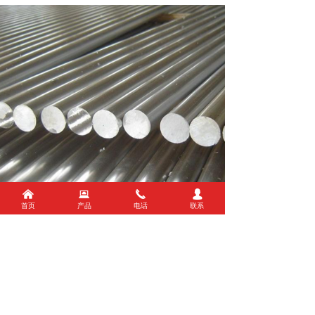
낀
뀵
끅
넙
首页
产品
电话
联系
前一个：
铝合金圆管
ꄴ
后一个：
6061铝棒
ꄲ