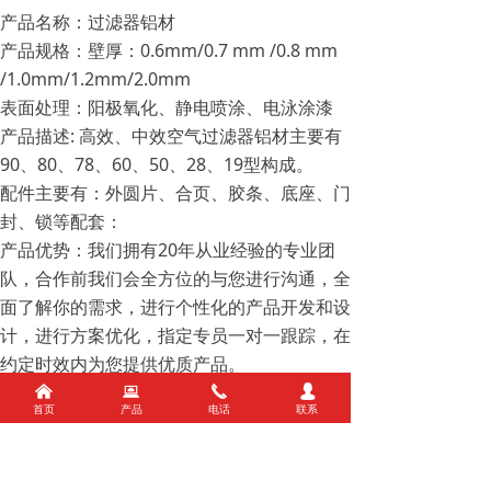
产品名称：过滤器铝材
产品规格：壁厚：0.6mm/0.7 mm /0.8 mm
/1.0mm/1.2mm/2.0mm
表面处理：阳极氧化、静电喷涂、电泳涂漆
产品描述: 高效、中效空气过滤器铝材主要有
90、80、78、60、50、28、19型构成。
配件主要有：外圆片、合页、胶条、底座、门
封、锁等配套：
产品优势：我们拥有20年从业经验的专业团
队，合作前我们会全方位的与您进行沟通，全
面了解你的需求，进行个性化的产品开发和设
计，进行方案优化，指定专员一对一跟踪，在
约定时效内为您提供优质产品。
运输配套：在我厂周边有完善的运输物流中
낀
뀵
끅
넙
首页
产品
电话
联系
心，以最低的运输成本进行配送。
前一个：
50外圆柱
ꄴ